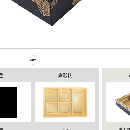
底
色
底形状
黒
J-5
透明蓋