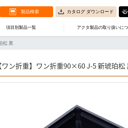
製品検索
カタログ
ダウンロード
項目別製品一覧
アクタ製品の取り扱いに
珀松 黒
【ワン折重】ワン折重90×60 J-5 新琥珀松 