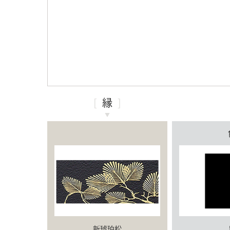
縁
新琥珀松