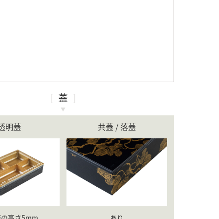
蓋
透明蓋
共蓋 / 落蓋
の高さ5mm
あり