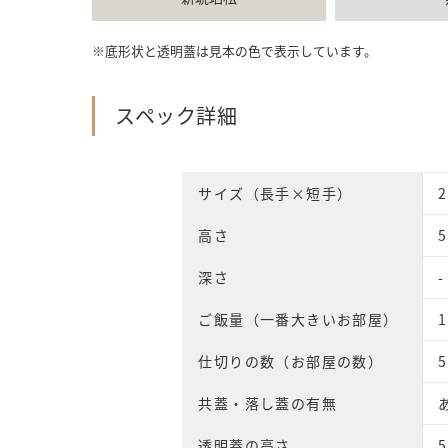
※底形状と透明蓋は見本の色で表示しています。
スペック詳細
サイズ（長手×短手）
高さ
深さ
-
ご飯量（一番大きいお部屋）
1
仕切りの数（お部屋の数）
5
共蓋・落し蓋の有無
透明蓋の高さ